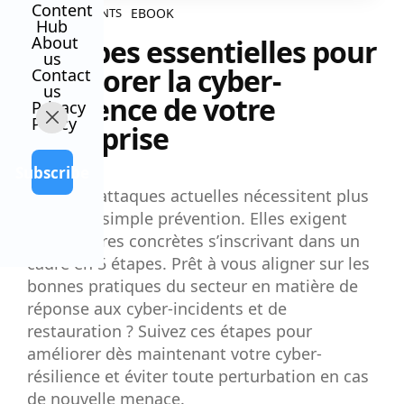
Content
EBOOK
ALL CONTENTS
Hub
About
5 étapes essentielles pour
us
améliorer la cyber-
Contact
us
résilience de votre
Privacy
Policy
entreprise
Subscribe
Les cyberattaques actuelles nécessitent plus
que de la simple prévention. Elles exigent
des mesures concrètes s’inscrivant dans un
cadre en 5 étapes. Prêt à vous aligner sur les
bonnes pratiques du secteur en matière de
réponse aux cyber-incidents et de
restauration ? Suivez ces étapes pour
améliorer dès maintenant votre cyber-
résilience et éviter toute perturbation en cas
de nouvelle menace.