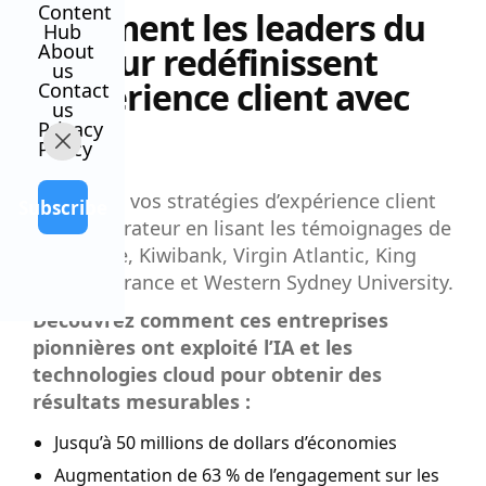
Content
Comment les leaders du
Hub
About
secteur redéfinissent
us
l'expérience client avec
Contact
us
l'IA
Privacy
Policy
Améliorez vos stratégies d’expérience client
Subscribe
et collaborateur en lisant les témoignages de
Modivcare, Kiwibank, Virgin Atlantic, King
Price Insurance et Western Sydney University.
Découvrez comment ces entreprises
pionnières ont exploité l’IA et les
technologies cloud pour obtenir des
résultats mesurables :
Jusqu’à 50 millions de dollars d’économies
Augmentation de 63 % de l’engagement sur les