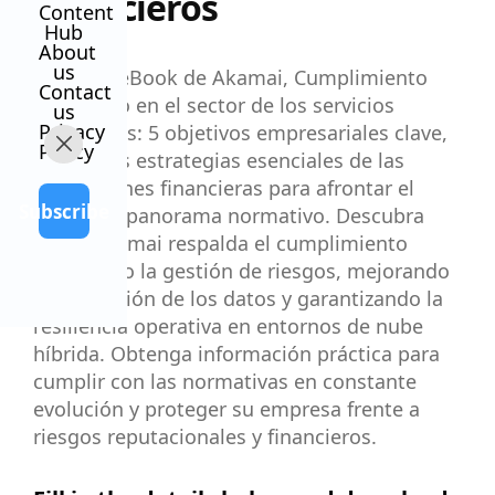
financieros
Content
Hub
About
us
El nuevo eBook de Akamai, Cumplimiento
Contact
normativo en el sector de los servicios
us
Privacy
financieros: 5 objetivos empresariales clave,
Policy
analiza las estrategias esenciales de las
instituciones financieras para afrontar el
Subscribe
complejo panorama normativo. Descubra
cómo Akamai respalda el cumplimiento
reforzando la gestión de riesgos, mejorando
la protección de los datos y garantizando la
resiliencia operativa en entornos de nube
híbrida. Obtenga información práctica para
cumplir con las normativas en constante
evolución y proteger su empresa frente a
riesgos reputacionales y financieros.