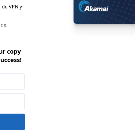
o de VPN y
 de
ur copy
success!