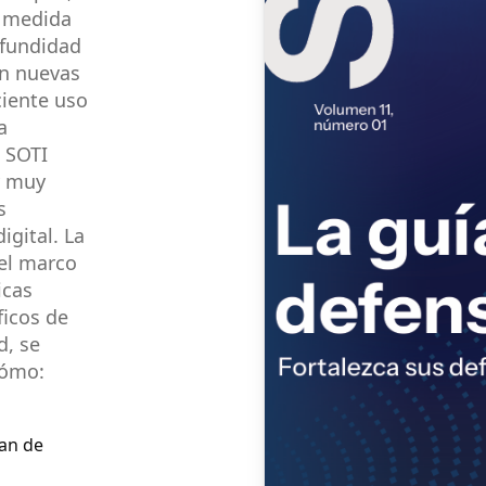
a medida
ofundidad
n nuevas
ciente uso
a
e SOTI
y muy
s
igital. La
 el marco
icas
ficos de
d, se
cómo:
an de