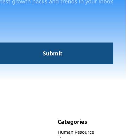
atest growth hacks and trends in your inbox
Categories
Human Resource