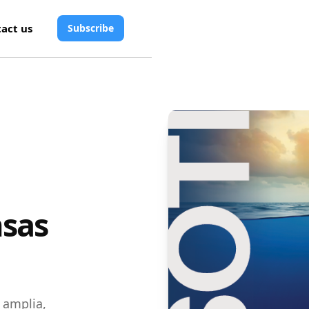
act us
Subscribe
nsas
 amplia,