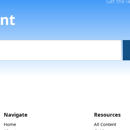
Get the l
nt
Navigate
Resources
Home
All Content