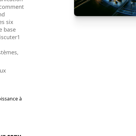
ns comment
end
es six
e base
iscuter1
ystèmes,
eux
oissance à