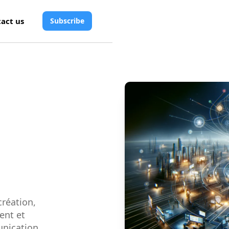
act us
Subscribe
création,
ient et
unication