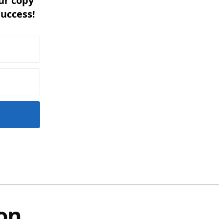
ur copy
success!
on