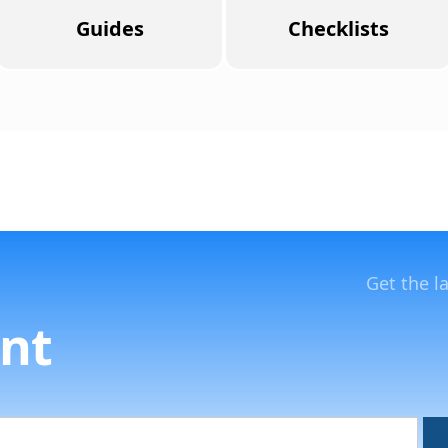
Guides
Checklists
Get the l
nt