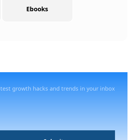
Ebooks
atest growth hacks and trends in your inbox