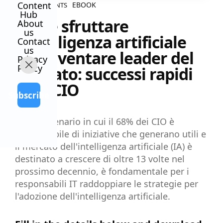
Content
EBOOK
ALL CONTENTS
Hub
Come sfruttare
About
us
l'intelligenza artificiale
Contact
us
per diventare leader del
Privacy
Policy
mercato: successi rapidi
per i CIO
Subscribe
In uno scenario in cui il 68% dei CIO è
responsabile di iniziative che generano utili e
il mercato dell'intelligenza artificiale (IA) è
destinato a crescere di oltre 13 volte nel
prossimo decennio, è fondamentale per i
responsabili IT raddoppiare le strategie per
l'adozione dell'intelligenza artificiale.