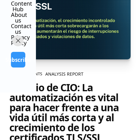
Content
Hub
About
us
Contact
us
Privacy
Policy
Subscribe
ANALYSIS REPORT
ALL CONTENTS
Estudio de CIO: La
automatización es vital
para hacer frente a una
vida útil más corta y al
crecimiento de los
certificados TLS/SSL